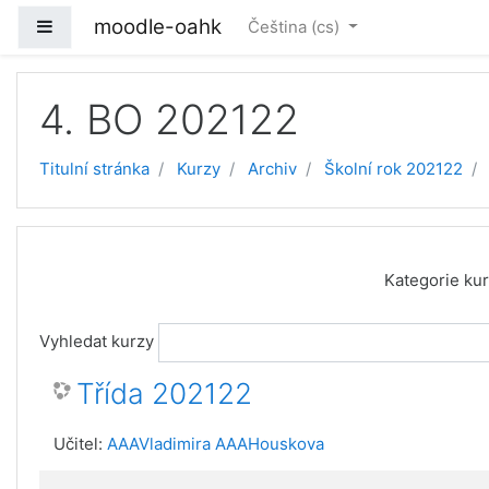
Přejít k hlavnímu obsahu
moodle-oahk
Boční panel
Čeština ‎(cs)‎
4. BO 202122
Titulní stránka
Kurzy
Archiv
Školní rok 202122
Kategorie kur
Vyhledat kurzy
Třída 202122
Učitel:
AAAVladimira AAAHouskova